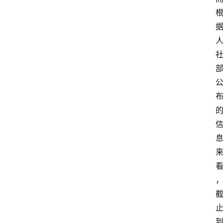
律
师
相
关
律
师
相
关
婚
姻
家
庭
社
会