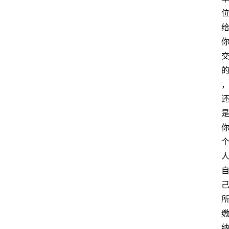
律
法
政
策
经
济
纠
纷
经
济
纠
纷
律