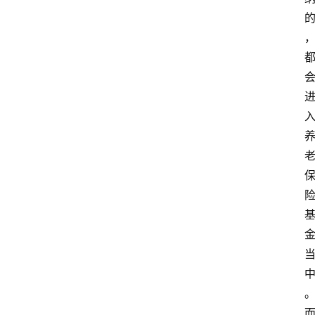
法
政
策
刑
事
相
关
刑
事
相
关
婚
姻
家
庭