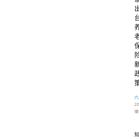
六
2
律