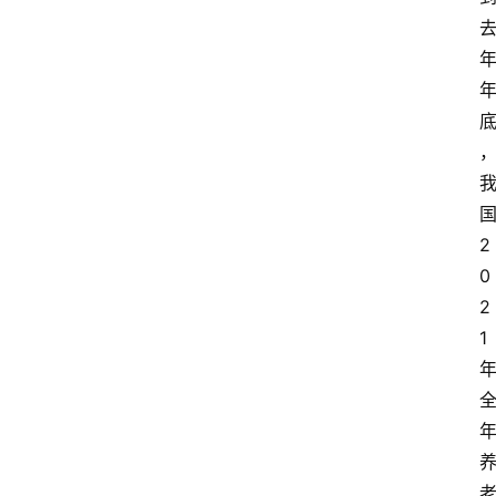
观
察
2
0
2
1