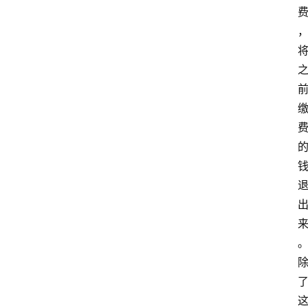
律
师
相
关
律
师
相
关
婚
姻
家
庭
社
会