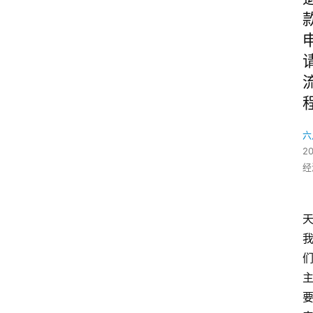
六
2
经