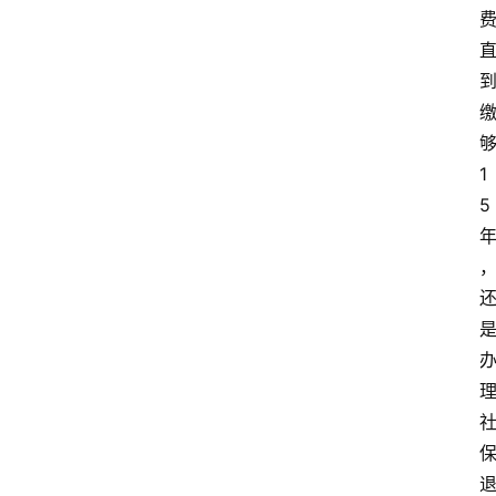
政
策
刑
事
相
1
关
5
刑
事
相
关
婚
姻
家
庭