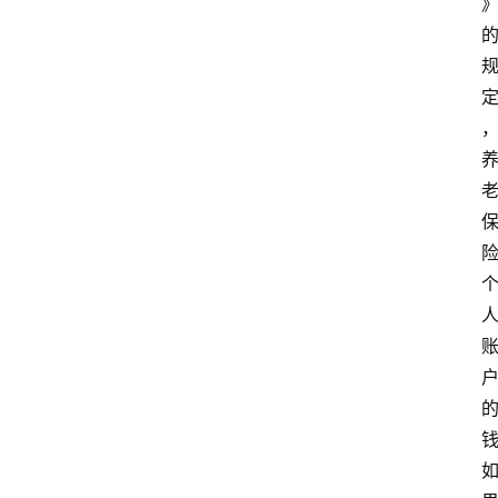
律
师
相
关
律
师
相
关
婚
姻
家
庭
社
会