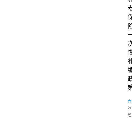
六
2
经