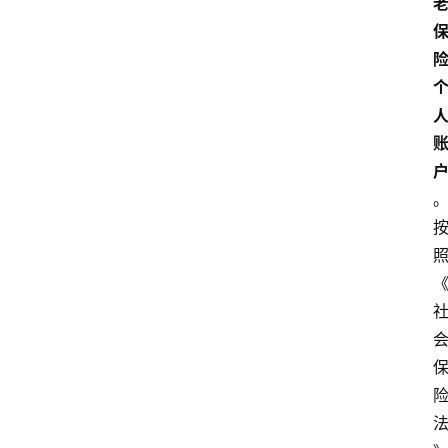
政
策
刑
事
相
关
刑
事
相
关
婚
姻
家
庭