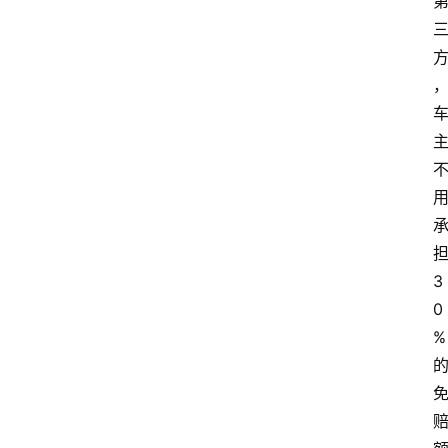
3
0
%