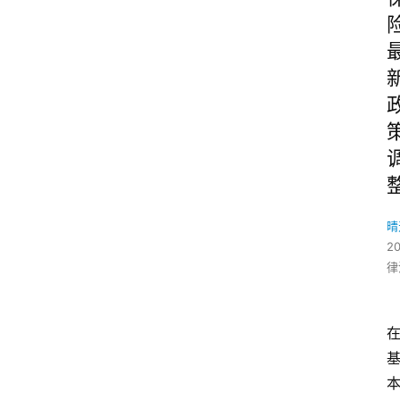
晴
2
律