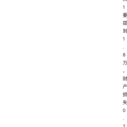
纠
1
纷
经
济
1
纠
.
纷
8
律
法
政
策
刑
事
0
相
.
关
2