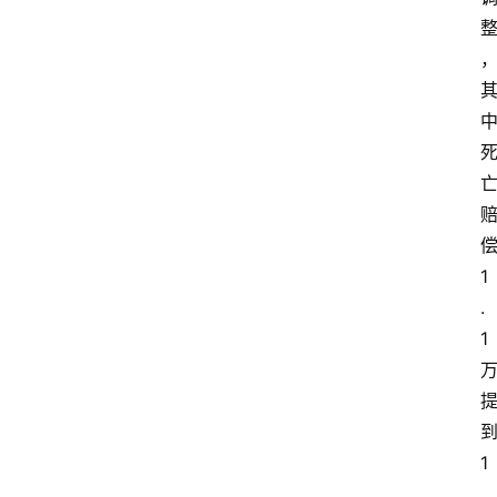
相
关
婚
姻
家
庭
社
会
1
观
.
察
1
1
.