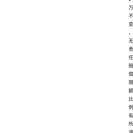
刑
事
相
关
婚
姻
家
庭
律
师
相
关
律
师