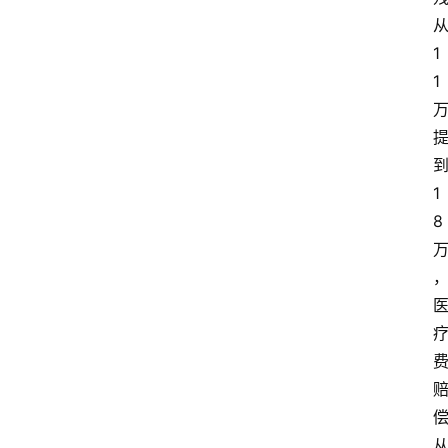
1
1
1
8
律
法
政
策
经
济