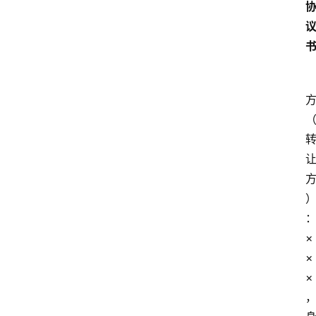
×
×
×