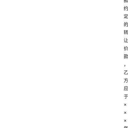
事
相
关
刑
事
相
关
婚
姻
家
庭
×
律
×
师
×
相