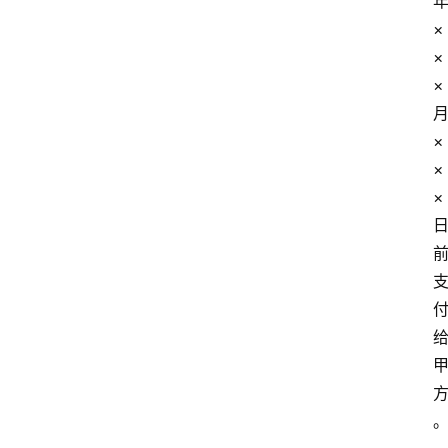
关
×
律
×
师
×
相
关
×
×
婚
×
姻
家
庭
社
会
观
察