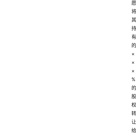
×
×
×
%