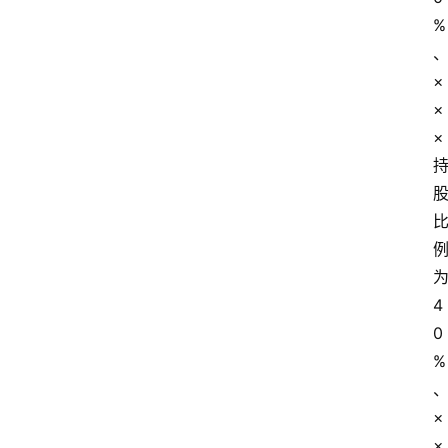
%
×
×
×
4
0
%
×
×