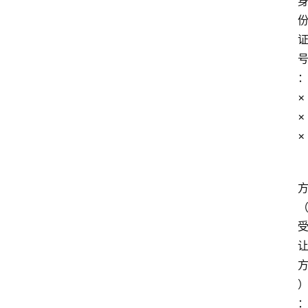
×
×
×