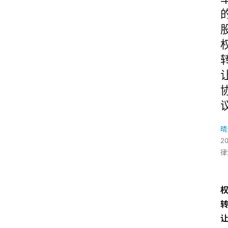
晴
2
律