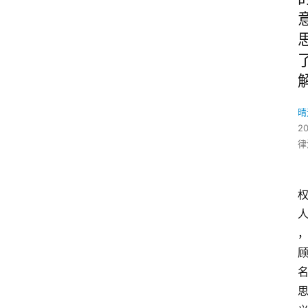
晴
2
律