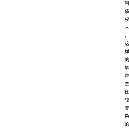
事
相
关
刑
事
相
关
婚
姻
家
庭
律
师
相
关