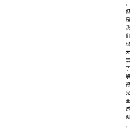
律
师
相
关
婚
姻
家
庭
社
会
观
察