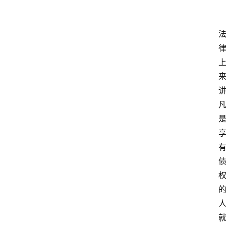
经
济
纠
纷
经
济
纠
纷
律
法
政
策
刑