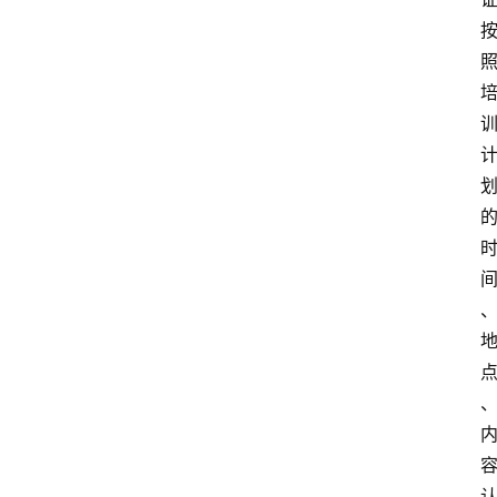
策
经
济
纠
纷
经
济
纠
纷
律
法
政
策
刑