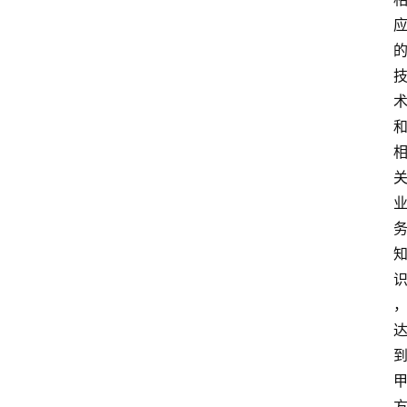
关
律
师
相
关
婚
姻
家
庭
社
会
观
察