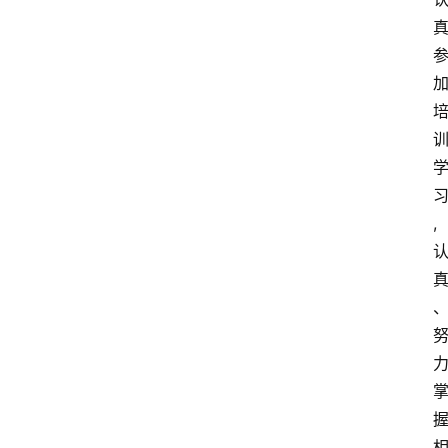
事
相
关
刑
事
相
关
,
婚
姻
家
庭
律
师
相