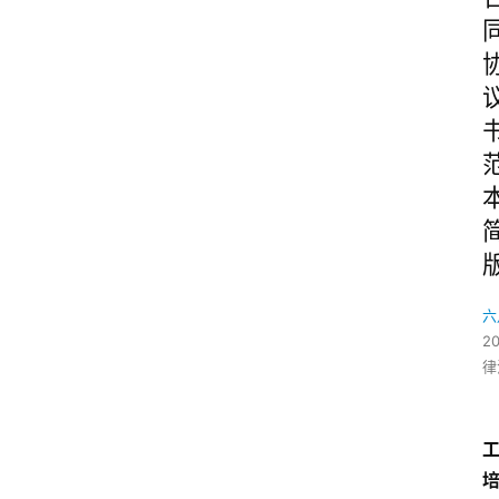
六
2
律